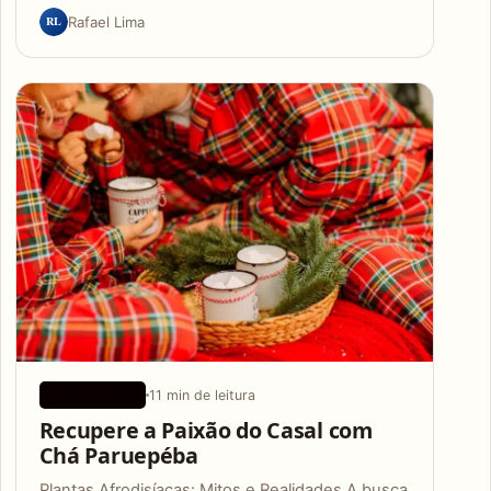
RL
Rafael Lima
11 min de leitura
APLICATIVOS
Recupere a Paixão do Casal com
Chá Paruepéba
Plantas Afrodisíacas: Mitos e Realidades A busca