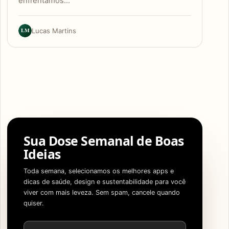
enfrentamos…
LM
Lucas Martins
Sua Dose Semanal de Boas
Ideias
Toda semana, selecionamos os melhores apps e
dicas de saúde, design e sustentabilidade para você
viver com mais leveza. Sem spam, cancele quando
quiser.
Endereço de e-mail