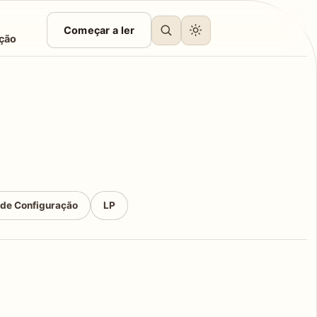
Começar a ler
ção
 de Configuração
LP