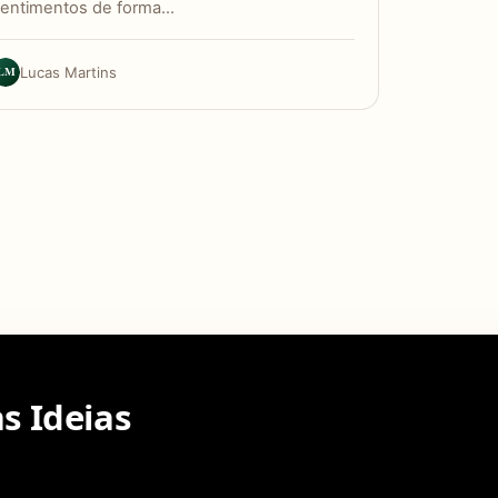
entimentos de forma…
LM
Lucas Martins
s Ideias