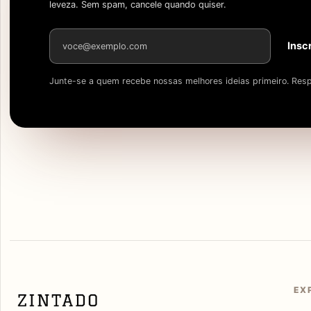
leveza. Sem spam, cancele quando quiser.
Endereço de e-mail
Insc
Junte-se a quem recebe nossas melhores ideias primeiro. Resp
EX