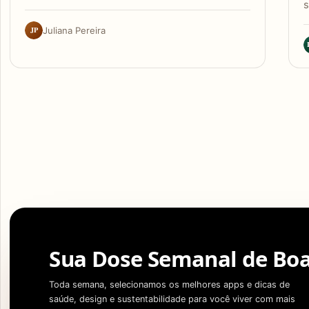
s
JP
Juliana Pereira
Sua Dose Semanal de Boa
Toda semana, selecionamos os melhores apps e dicas de
saúde, design e sustentabilidade para você viver com mais