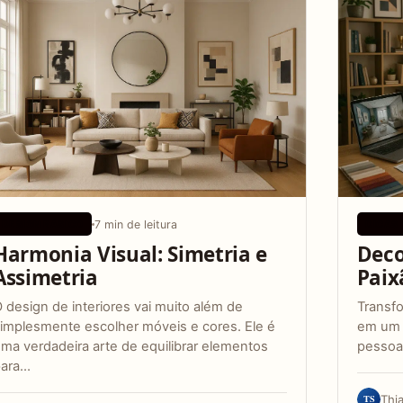
7 min de leitura
DESIGN BÁSICO
DICAS
Harmonia Visual: Simetria e
Deco
Assimetria
Paix
 design de interiores vai muito além de
Transfo
implesmente escolher móveis e cores. Ele é
em um 
ma verdadeira arte de equilibrar elementos
pessoa
para…
TS
Thi