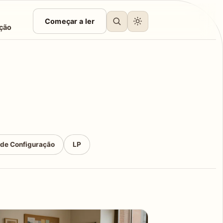
Começar a ler
ção
 de Configuração
LP