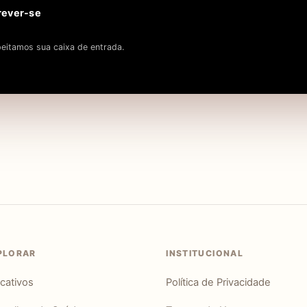
rever-se
eitamos sua caixa de entrada.
PLORAR
INSTITUCIONAL
icativos
Política de Privacidade