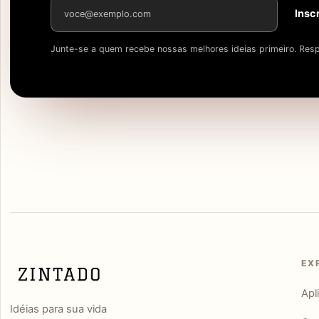
Endereço de e-mail
Insc
Junte-se a quem recebe nossas melhores ideias primeiro. Resp
EX
Apl
Idéias para sua vida