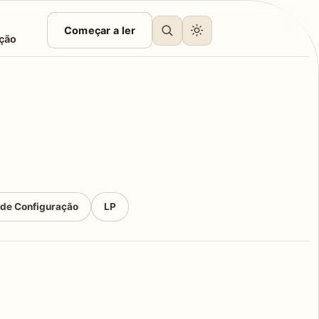
Começar a ler
ção
 de Configuração
LP