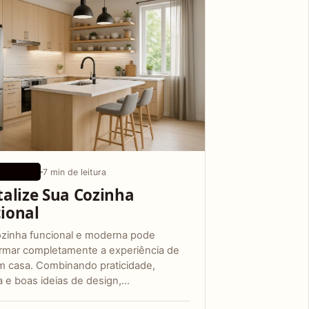
7 min de leitura
N BÁSICO
talize Sua Cozinha
ional
zinha funcional e moderna pode
ormar completamente a experiência de
m casa. Combinando praticidade,
a e boas ideias de design,…