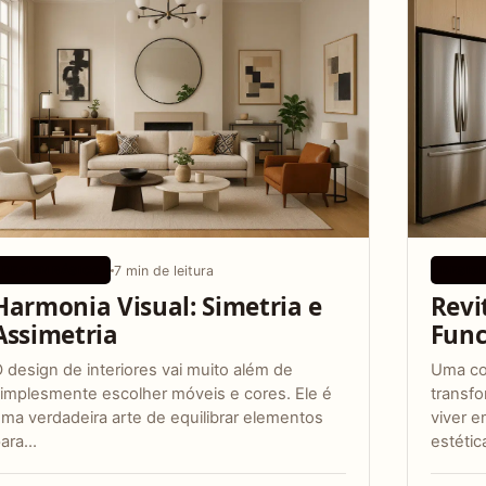
7 min de leitura
DESIGN BÁSICO
DESIG
Harmonia Visual: Simetria e
Revi
Assimetria
Func
 design de interiores vai muito além de
Uma co
implesmente escolher móveis e cores. Ele é
transf
ma verdadeira arte de equilibrar elementos
viver e
para…
estétic