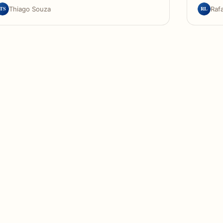
TS
RL
Thiago Souza
Raf