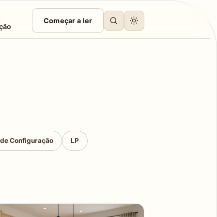
Começar a ler
ção
 de Configuração
LP