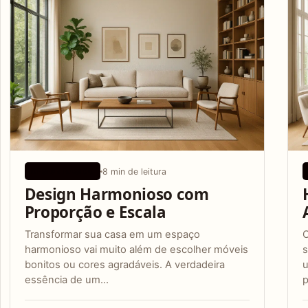
8 min de leitura
DESIGN BÁSICO
Design Harmonioso com
Proporção e Escala
Transformar sua casa em um espaço
O
harmonioso vai muito além de escolher móveis
s
bonitos ou cores agradáveis. A verdadeira
u
essência de um…