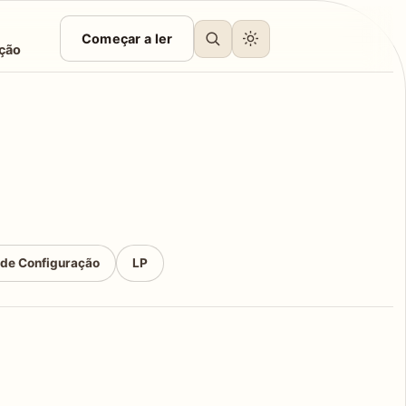
Começar a ler
ção
 de Configuração
LP