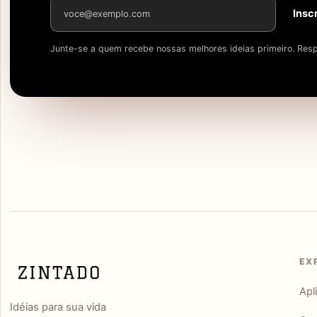
Endereço de e-mail
Insc
Junte-se a quem recebe nossas melhores ideias primeiro. Resp
EX
Apl
Idéias para sua vida