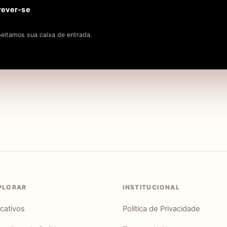
rever-se
eitamos sua caixa de entrada.
PLORAR
INSTITUCIONAL
icativos
Política de Privacidade