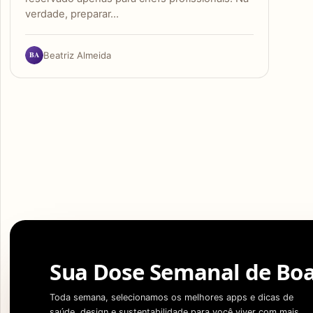
verdade, preparar…
BA
Beatriz Almeida
Sua Dose Semanal de Boa
Toda semana, selecionamos os melhores apps e dicas de
saúde, design e sustentabilidade para você viver com mais