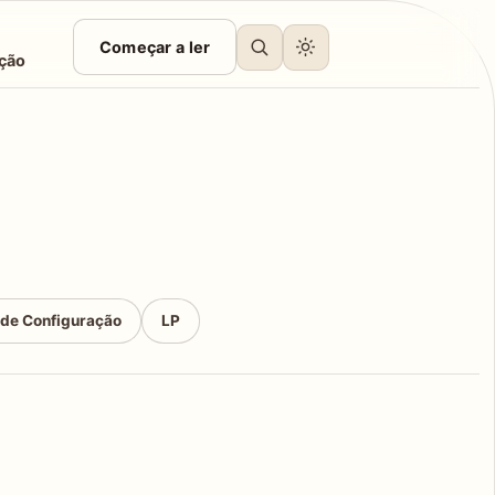
Começar a ler
ção
 de Configuração
LP