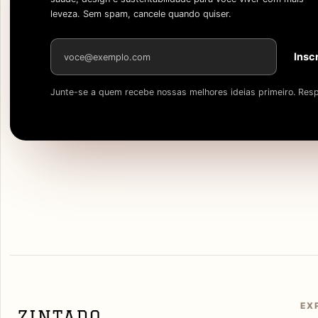
leveza. Sem spam, cancele quando quiser.
Endereço de e-mail
Insc
Junte-se a quem recebe nossas melhores ideias primeiro. Resp
EX