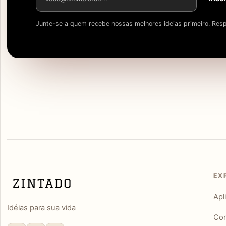
Junte-se a quem recebe nossas melhores ideias primeiro. Resp
EX
Apl
Idéias para sua vida
Con