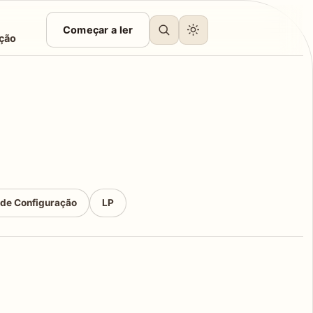
Começar a ler
ção
 de Configuração
LP