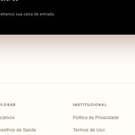
eitamos sua caixa de entrada.
PLORAR
INSTITUCIONAL
icativos
Política de Privacidade
selhos de Saúde
Termos de Uso