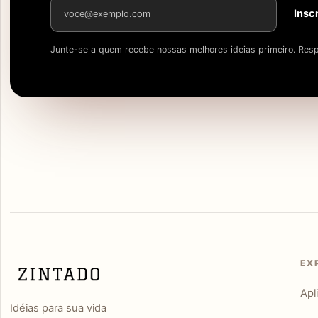
Endereço de e-mail
Insc
Junte-se a quem recebe nossas melhores ideias primeiro. Resp
EX
Apl
Idéias para sua vida