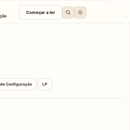
Começar a ler
ção
 de Configuração
LP