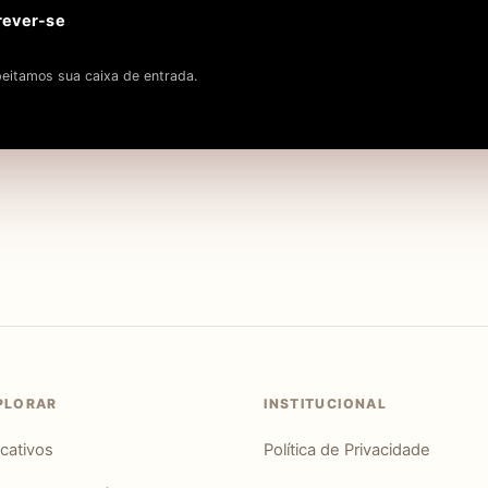
rever-se
eitamos sua caixa de entrada.
PLORAR
INSTITUCIONAL
icativos
Política de Privacidade