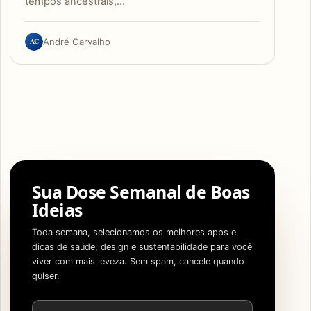
tempos ancestrais,…
AC
André Carvalho
Sua Dose Semanal de Boas
Ideias
Toda semana, selecionamos os melhores apps e
dicas de saúde, design e sustentabilidade para você
viver com mais leveza. Sem spam, cancele quando
quiser.
Endereço de e-mail