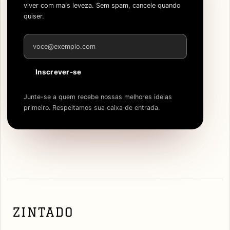
viver com mais leveza. Sem spam, cancele quando
quiser.
Endereço de e-mail
Inscrever-se
Junte-se a quem recebe nossas melhores ideias
primeiro. Respeitamos sua caixa de entrada.