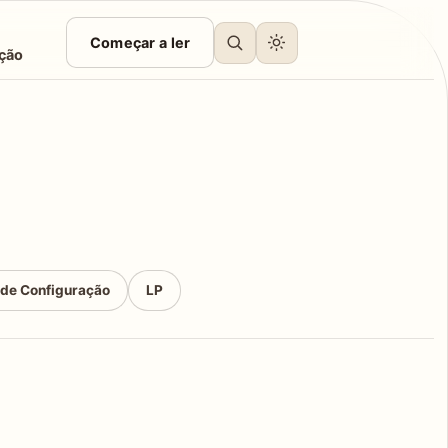
Começar a ler
ção
 de Configuração
LP