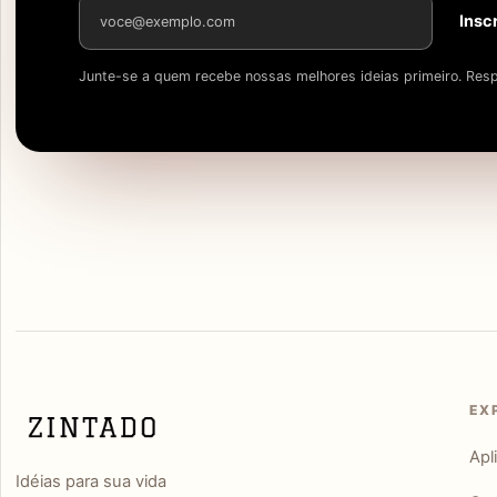
Endereço de e-mail
Insc
Junte-se a quem recebe nossas melhores ideias primeiro. Resp
EX
Apl
Idéias para sua vida