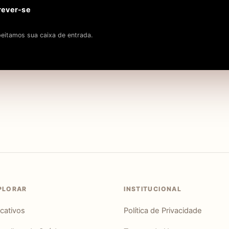
rever-se
eitamos sua caixa de entrada.
PLORAR
INSTITUCIONAL
icativos
Política de Privacidade