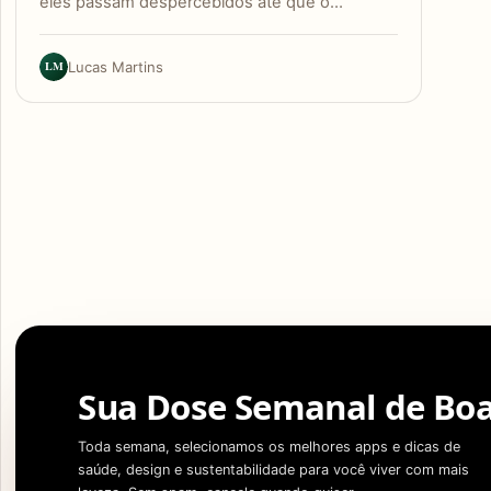
eles passam despercebidos até que o…
LM
Lucas Martins
Sua Dose Semanal de Boa
Toda semana, selecionamos os melhores apps e dicas de
saúde, design e sustentabilidade para você viver com mais