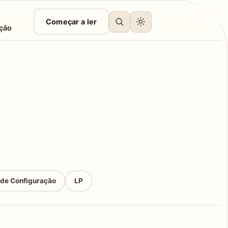
Começar a ler
ção
 de Configuração
LP