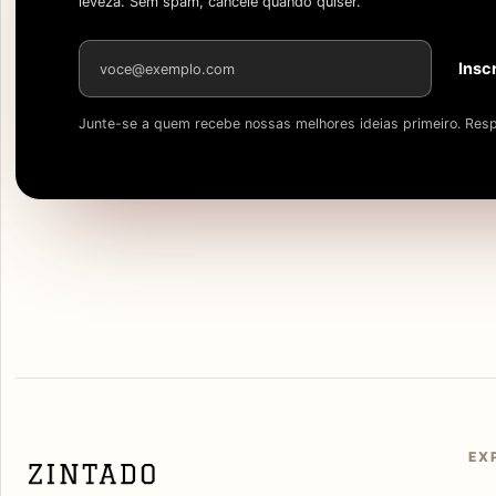
leveza. Sem spam, cancele quando quiser.
Endereço de e-mail
Insc
Junte-se a quem recebe nossas melhores ideias primeiro. Resp
EX