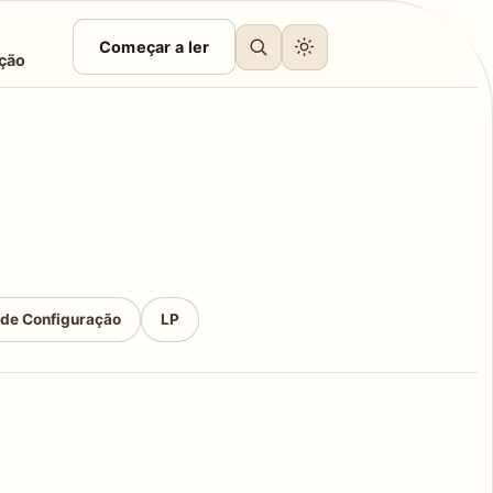
Começar a ler
ção
 de Configuração
LP