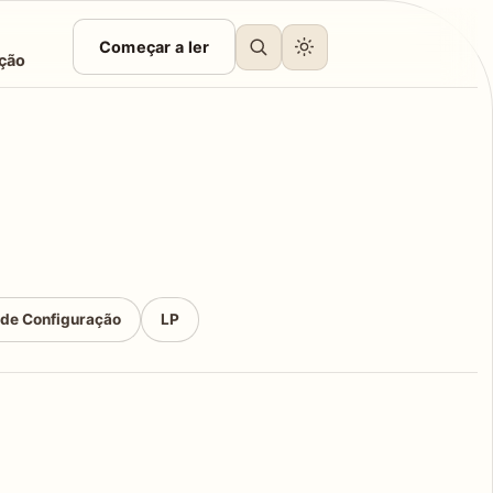
Começar a ler
ção
 de Configuração
LP