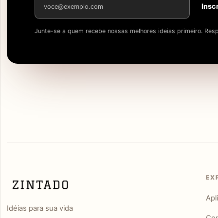
Insc
Junte-se a quem recebe nossas melhores ideias primeiro. Resp
EX
Apl
Idéias para sua vida
Con