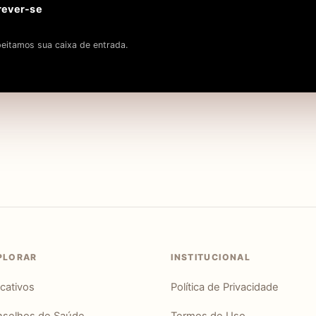
rever-se
eitamos sua caixa de entrada.
PLORAR
INSTITUCIONAL
icativos
Política de Privacidade
selhos de Saúde
Termos de Uso