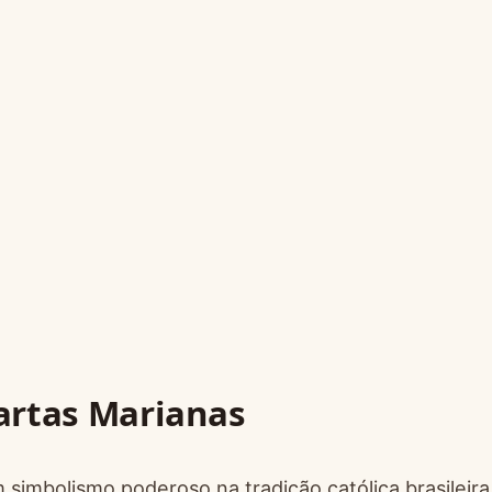
artas Marianas
imbolismo poderoso na tradição católica brasileira