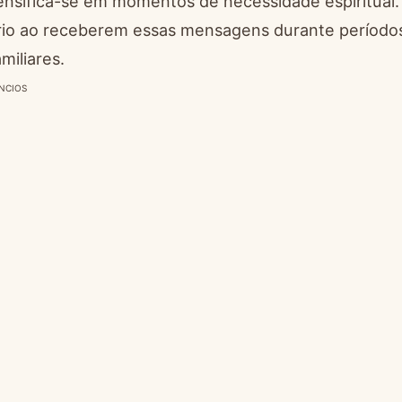
ensifica-se em momentos de necessidade espiritual.
nário ao receberem essas mensagens durante período
miliares.
NCIOS