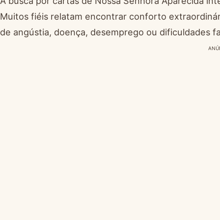
A busca por cartas de Nossa Senhora Aparecida int
Muitos fiéis relatam encontrar conforto extraordi
de angústia, doença, desemprego ou dificuldades fa
ANÚ