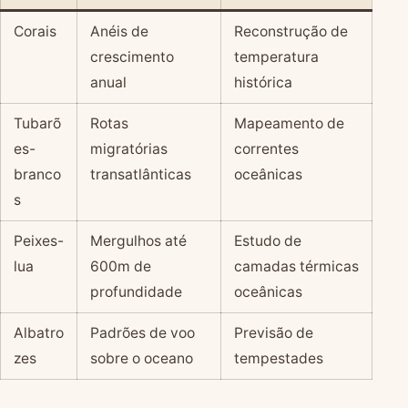
Corais
Anéis de
Reconstrução de
crescimento
temperatura
anual
histórica
Tubarõ
Rotas
Mapeamento de
es-
migratórias
correntes
branco
transatlânticas
oceânicas
s
Peixes-
Mergulhos até
Estudo de
lua
600m de
camadas térmicas
profundidade
oceânicas
Albatro
Padrões de voo
Previsão de
zes
sobre o oceano
tempestades