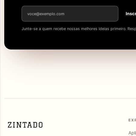
Endereço de e-mail
Insc
Junte-se a quem recebe nossas melhores ideias primeiro. Resp
EX
Apl