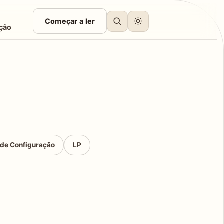
Começar a ler
ção
 de Configuração
LP