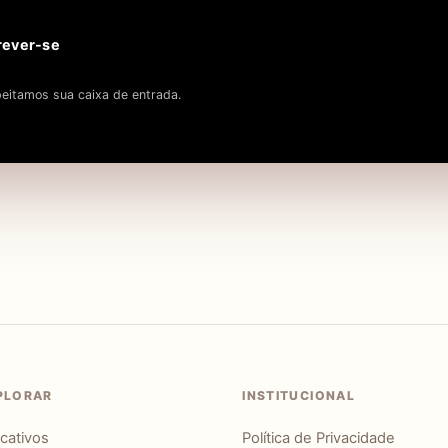
rever-se
eitamos sua caixa de entrada.
PLORAR
INSTITUCIONAL
icativos
Política de Privacidade