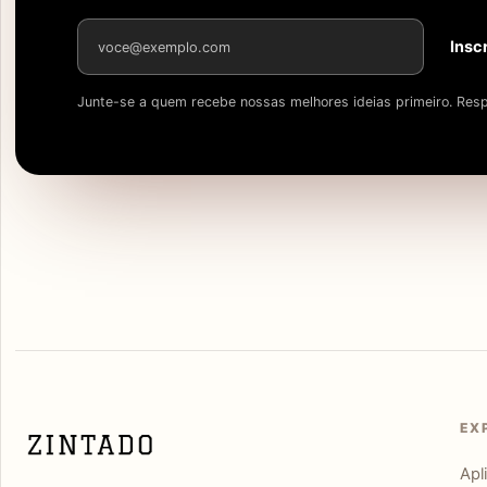
Endereço de e-mail
Insc
Junte-se a quem recebe nossas melhores ideias primeiro. Resp
EX
Apl