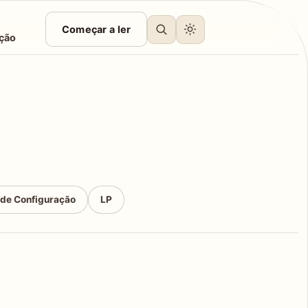
Começar a ler
ção
 de Configuração
LP