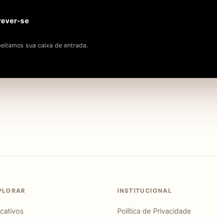
rever-se
eitamos sua caixa de entrada.
PLORAR
INSTITUCIONAL
icativos
Política de Privacidade