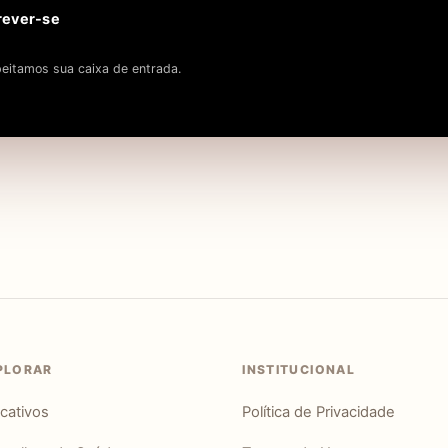
rever-se
eitamos sua caixa de entrada.
PLORAR
INSTITUCIONAL
icativos
Política de Privacidade