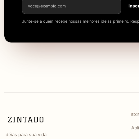
Endereço de e-mail
Insc
Junte-se a quem recebe nossas melhores ideias primeiro. Resp
EX
Apl
Idéias para sua vida