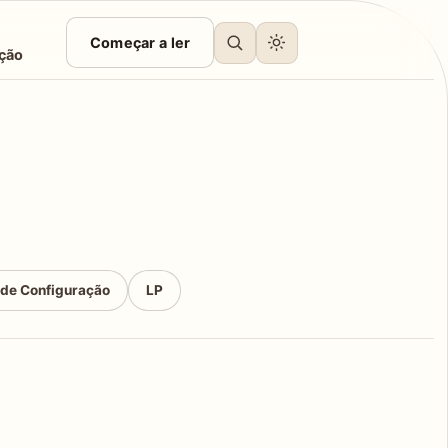
Começar a ler
ção
 de Configuração
LP