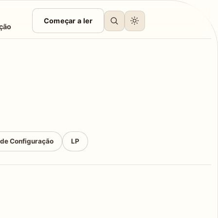
Começar a ler
ção
 de Configuração
LP