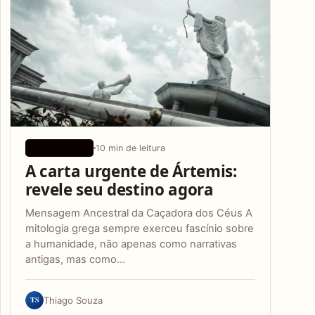
10 min de leitura
APLICATIVOS
A carta urgente de Ártemis:
revele seu destino agora
Mensagem Ancestral da Caçadora dos Céus A
mitologia grega sempre exerceu fascínio sobre
a humanidade, não apenas como narrativas
antigas, mas como…
TS
Thiago Souza