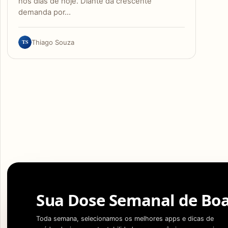
nos dias de hoje. Diante da crescente
demanda por…
TS
Thiago Souza
Sua Dose Semanal de Boa
Toda semana, selecionamos os melhores apps e dicas de