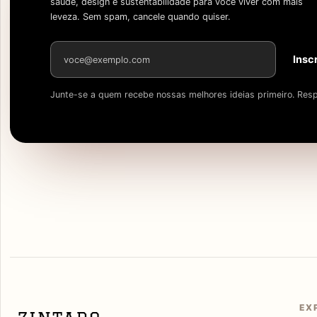
saúde, design e sustentabilidade para você viver com mais
leveza. Sem spam, cancele quando quiser.
Endereço de e-mail
Insc
Junte-se a quem recebe nossas melhores ideias primeiro. Resp
EX