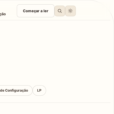
Começar a ler
ção
 de Configuração
LP