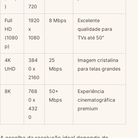
)
720
Full
1920
8 Mbps
Excelente
HD
x
qualidade para
(1080
1080
TVs até 50″
p)
4K
384
25
Imagem cristalina
UHD
0 x
Mbps
para telas grandes
2160
8K
768
50+
Experiência
0 x
Mbps
cinematográfica
432
premium
0
A escolha da resolução ideal depende do