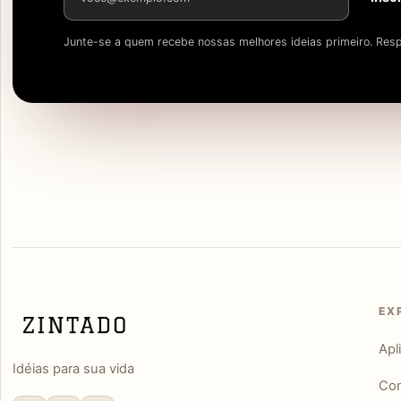
Junte-se a quem recebe nossas melhores ideias primeiro. Resp
EX
Apl
Idéias para sua vida
Con