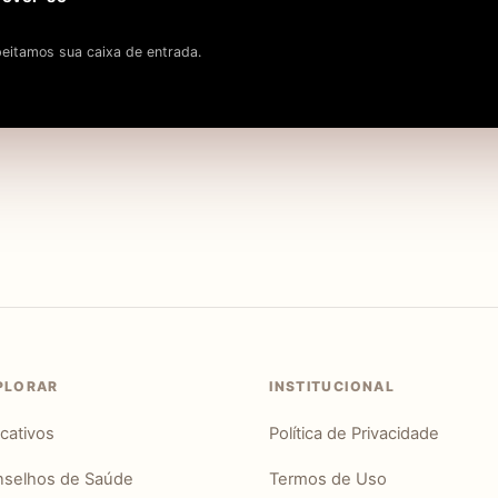
eitamos sua caixa de entrada.
PLORAR
INSTITUCIONAL
icativos
Política de Privacidade
selhos de Saúde
Termos de Uso