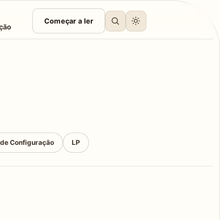
Começar a ler
ção
 de Configuração
LP