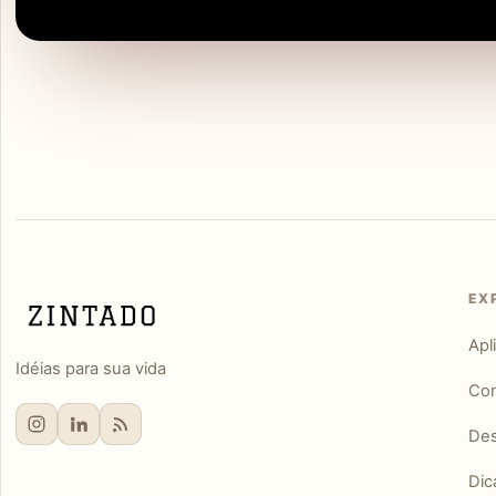
EX
Apl
Idéias para sua vida
Con
Des
Dic