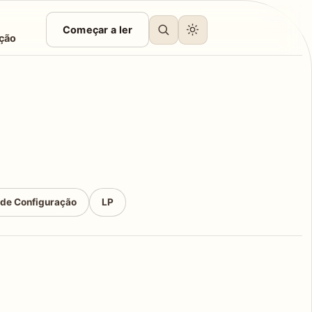
Começar a ler
ção
 de Configuração
LP