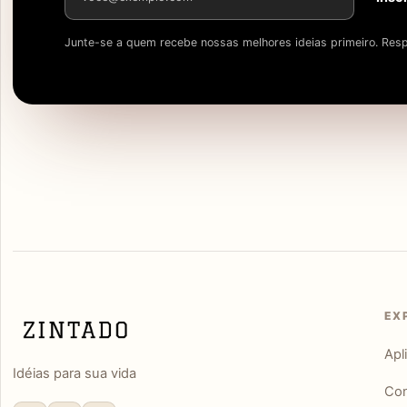
Junte-se a quem recebe nossas melhores ideias primeiro. Resp
EX
Apl
Idéias para sua vida
Con