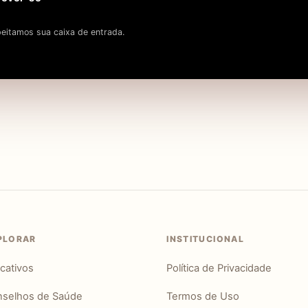
eitamos sua caixa de entrada.
PLORAR
INSTITUCIONAL
icativos
Política de Privacidade
selhos de Saúde
Termos de Uso