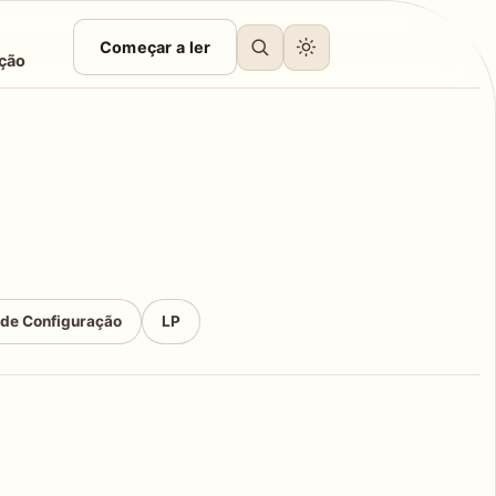
Começar a ler
ção
 de Configuração
LP