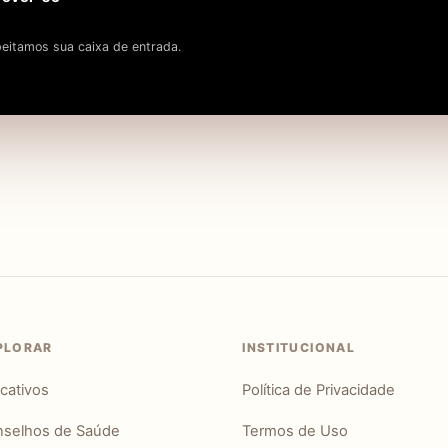
eitamos sua caixa de entrada.
PLORAR
INSTITUCIONAL
icativos
Política de Privacidade
selhos de Saúde
Termos de Uso