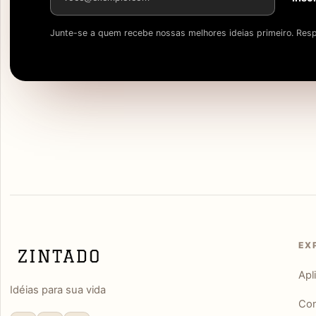
Junte-se a quem recebe nossas melhores ideias primeiro. Resp
EX
Apl
Idéias para sua vida
Con