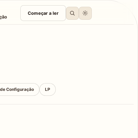
Começar a ler
ção
 de Configuração
LP