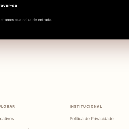
rever-se
eitamos sua caixa de entrada.
PLORAR
INSTITUCIONAL
icativos
Política de Privacidade