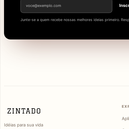
Endereço de e-mail
Insc
Junte-se a quem recebe nossas melhores ideias primeiro. Resp
EX
Apl
Idéias para sua vida