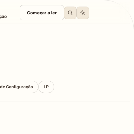
Começar a ler
ção
 de Configuração
LP