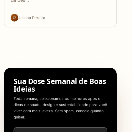
bilhões…
JP
Juliana Pereira
Sua Dose Semanal de Boas
Ideias
Toda semana, selecionamos os melhores apps e
dicas de saúde, design e sustentabilidade para você
viver com mais leveza. Sem spam, cancele quando
quiser.
Endereço de e-mail