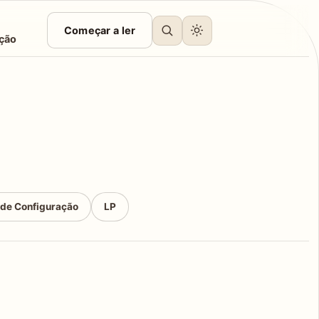
Começar a ler
ção
 de Configuração
LP