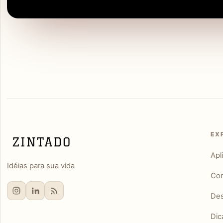
EX
Apl
Idéias para sua vida
Con
Des
Dic