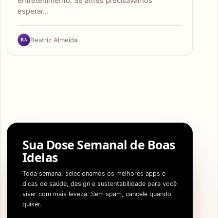
entretenimento. Se antes precisávamos
esperar…
BA
Beatriz Almeida
Sua Dose Semanal de Boas
Ideias
Toda semana, selecionamos os melhores apps e
dicas de saúde, design e sustentabilidade para você
viver com mais leveza. Sem spam, cancele quando
quiser.