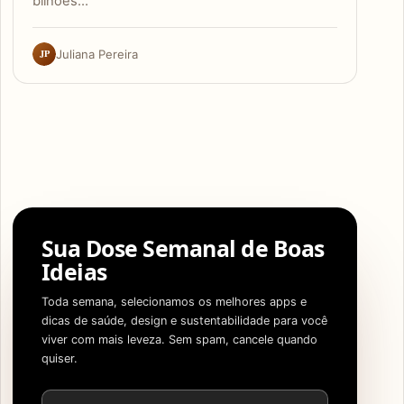
bilhões…
JP
Juliana Pereira
Sua Dose Semanal de Boas
Ideias
Toda semana, selecionamos os melhores apps e
dicas de saúde, design e sustentabilidade para você
viver com mais leveza. Sem spam, cancele quando
quiser.
Endereço de e-mail