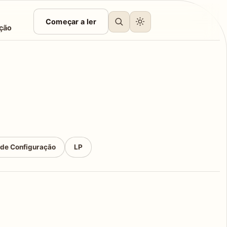
Começar a ler
ção
 de Configuração
LP