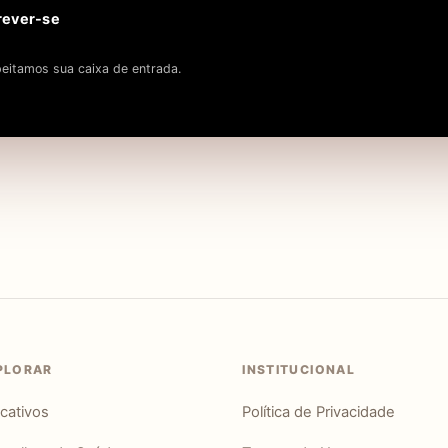
rever-se
eitamos sua caixa de entrada.
PLORAR
INSTITUCIONAL
icativos
Política de Privacidade