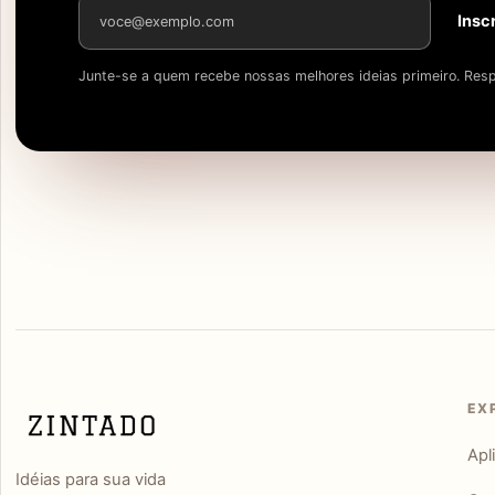
Endereço de e-mail
Insc
Junte-se a quem recebe nossas melhores ideias primeiro. Resp
EX
Apl
Idéias para sua vida